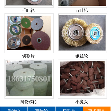
千叶轮
百叶轮
切割片
钢丝轮
陶瓷砂轮
小魔头