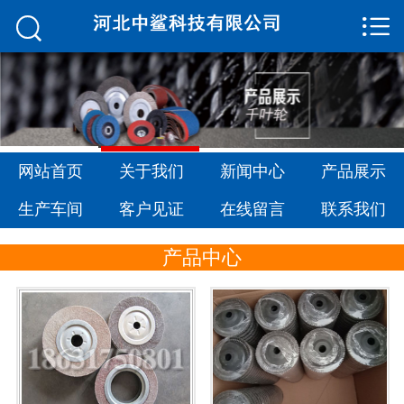


网站首页

关于我们
新闻中心
产品展示
网站首页
关于我们
新闻中心
产品展示
生产车间
生产车间
客户见证
在线留言
联系我们
客户见证
产品中心
在线留言
联系我们