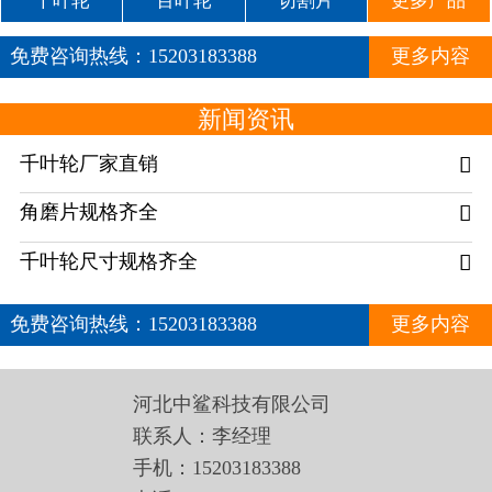
千叶轮
百叶轮
切割片
更多产品
免费咨询热线：
15203183388
更多内容
新闻资讯
千叶轮厂家直销

角磨片规格齐全

千叶轮尺寸规格齐全

免费咨询热线：
15203183388
更多内容
河北中鲨科技有限公司
联系人：李经理
手机：15203183388